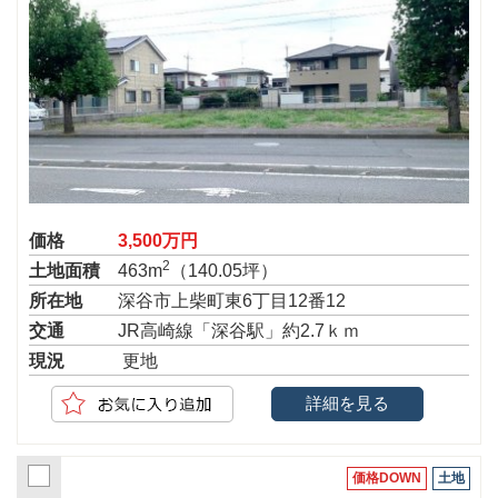
価格
3,500万円
2
土地面積
463m
（140.05坪）
所在地
深谷市上柴町東6丁目12番12
交通
JR高崎線「深谷駅」約2.7ｋｍ
現況
更地
詳細を見る
価格DOWN
土地