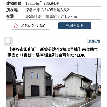
2
建物面積
121.14m
（36.94坪）
所在地
深谷市東方3405番地3,6,2
交通
JR高崎線「籠原駅」約1.5ｋｍ
詳細を見る
新築住宅
【深谷市田所町 新築分譲全2棟/2号棟】南道路で
陽当たり良好！駐車場並列3台可能な4LDK