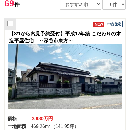
69
件
中古住宅
NEW
【8/1から内見予約受付】平成17年築 こだわりの木
造平屋住宅 ～深谷市東方～
価格
3,980万円
2
土地面積
469.26m
（141.95坪）