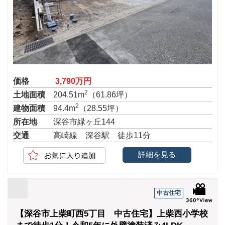
価格
3,790万円
2
土地面積
204.51m
（61.86坪）
2
建物面積
94.4m
（28.55坪）
所在地
深谷市緑ヶ丘144
交通
高崎線 深谷駅 徒歩11分
詳細を見る
中古住宅
【深谷市上柴町西5丁目 中古住宅】上柴西小学校