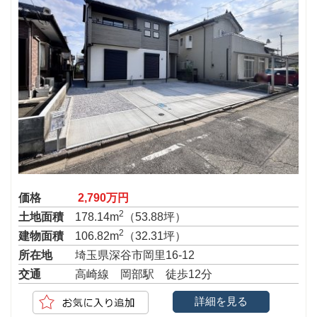
価格
2,790万円
2
土地面積
178.14m
（53.88坪）
2
建物面積
106.82m
（32.31坪）
所在地
埼玉県深谷市岡里16-12
交通
高崎線 岡部駅 徒歩12分
詳細を見る