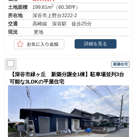
2
土地面積
199.61m
（60.38坪）
所在地
深谷市上野台3222-2
交通
高崎線 深谷駅 徒歩25分
現況
更地
詳細を見る
新築住宅
【深谷市緑ヶ丘 新築分譲全1棟】駐車場並列3台
可能な3LDKの平屋住宅