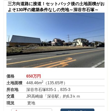
三方向道路に接道！セットバック後の土地面積がお
よそ130坪の建築条件なしの売地～深谷市石塚～
価格
650万円
2
土地面積
448.46m
（135.65坪）
所在地
深谷市石塚835-1，835-3
交通
JR高崎線「深谷駅」約6.3ｋｍ
現況
更地