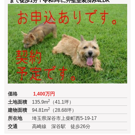
まで徒歩1分！令和5年に外壁塗装済み4LDK
価格
1,400万円
2
土地面積
135.9m
（41.1坪）
2
建物面積
94.81m
（28.68坪）
所在地
埼玉県深谷市上柴町西5-19-17
交通
高崎線 深谷駅 徒歩26分