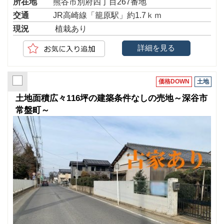
所在地
熊谷市別府四丁目267番地
交通
JR高崎線「籠原駅」約1.7ｋｍ
現況
植栽あり
詳細を見る
価格DOWN
土地
土地面積広々116坪の建築条件なしの売地～深谷市
常盤町～