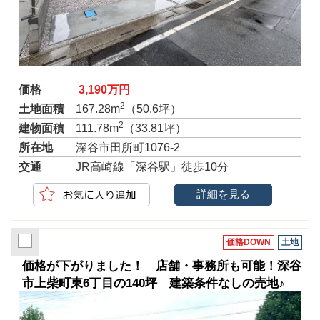
価格
3,190万円
2
土地面積
167.28m
（50.6坪）
2
建物面積
111.78m
（33.81坪）
所在地
深谷市田所町1076-2
交通
JR高崎線「深谷駅」徒歩10分
詳細を見る
価格DOWN
土地
価格が下がりました！ 店舗・事務所も可能！深谷
市上柴町東6丁目の140坪 建築条件なしの売地♪