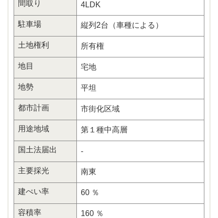
間取り
4LDK
駐車場
縦列2台（車種による）
土地権利
所有権
地目
宅地
地勢
平坦
都市計画
市街化区域
用途地域
第１種中高層
国土法届出
-
主要採光
南東
建ぺい率
60 ％
容積率
160 ％