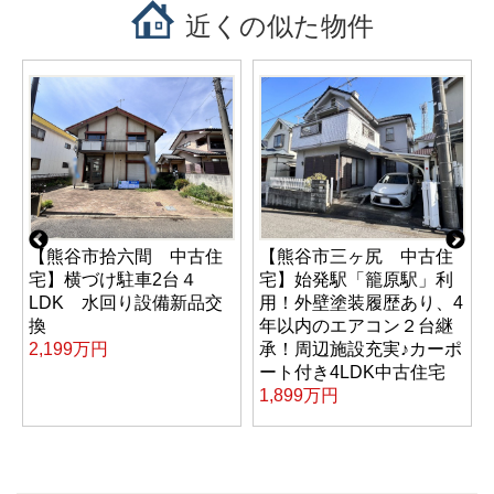
近くの似た物件
【熊谷市拾六間 中古住
【熊谷市三ヶ尻 中古住
宅】横づけ駐車2台４
宅】始発駅「籠原駅」利
LDK 水回り設備新品交
用！外壁塗装履歴あり、4
換
年以内のエアコン２台継
2,199万円
承！周辺施設充実♪カーポ
ート付き4LDK中古住宅
1,899万円