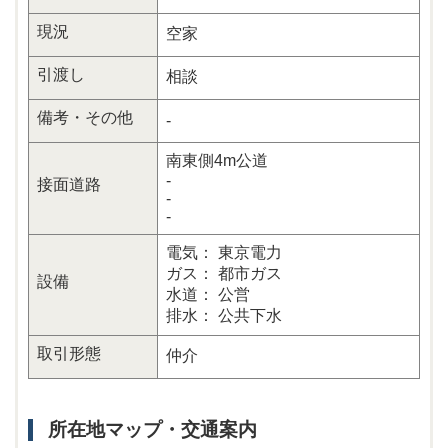
現況
空家
引渡し
相談
備考・その他
-
南東側4m公道
-
接面道路
-
-
電気： 東京電力
ガス： 都市ガス
設備
水道： 公営
排水： 公共下水
取引形態
仲介
所在地マップ・交通案内