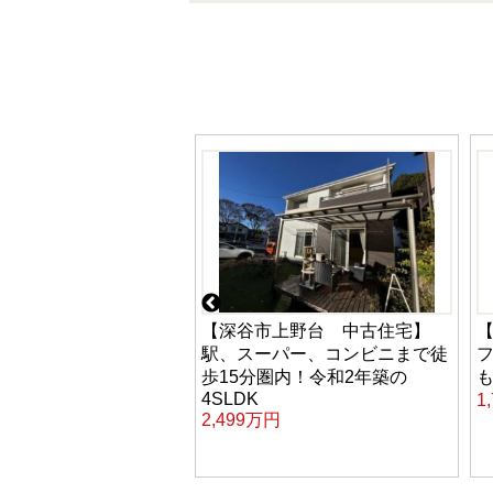
新堀 中古住宅】ミサ
【深谷市上野台 中古住宅】
施工！ひろびろバルコ
駅、スーパー、コンビニまで徒
る4LDK
歩15分圏内！令和2年築の
も
4SLDK
円
1
2,499万円