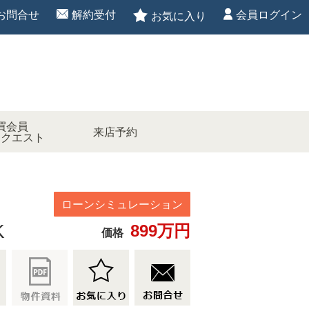
お問合せ
解約受付
会員ログイン
お気に入り
買会員
来店予約
リクエスト
K
899万円
価格