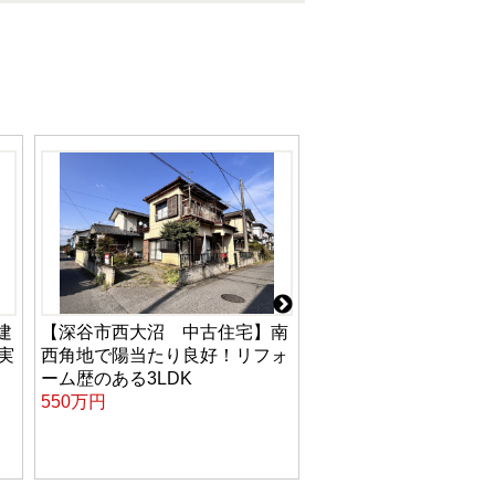
建
【深谷市西大沼 中古住宅】南
【深谷市上野台 中古
実
西角地で陽当たり良好！リフォ
室6帖以上、リビング1
ーム歴のある3LDK
ある築10年の4LDK
550万円
2,599万円