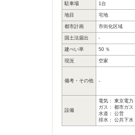
駐車場
1台
地目
宅地
都市計画
市街化区域
国土法届出
-
建ぺい率
50 ％
現況
空家
備考・その他
-
電気： 東京電力
ガス： 都市ガス
設備
水道： 公営
排水： 公共下水