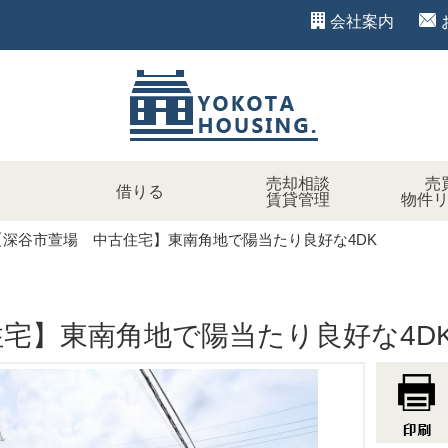
会社案内
売却相談
売
借りる
賃貸管理
物件
【深谷市萱場 中古住宅】東南角地で陽当たり良好な4DK
宅】東南角地で陽当たり良好な4D