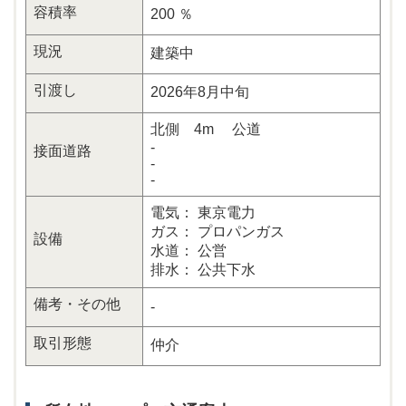
容積率
200 ％
現況
建築中
引渡し
2026年8月中旬
北側 4m 公道
-
接面道路
-
-
電気： 東京電力
ガス： プロパンガス
設備
水道： 公営
排水： 公共下水
備考・その他
-
取引形態
仲介