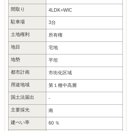
間取り
4LDK+WIC
駐車場
3台
土地権利
所有権
地目
宅地
地勢
平坦
都市計画
市街化区域
用途地域
第１種中高層
国土法届出
-
主要採光
南
建ぺい率
60 ％