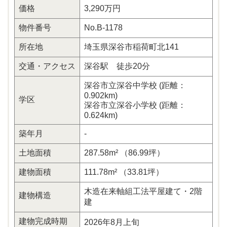
価格
3,290万円
物件番号
No.B-1178
所在地
埼玉県深谷市稲荷町北141
交通・アクセス
深谷駅 徒歩20分
深谷市立深谷中学校 (距離：
0.902km)
学区
深谷市立深谷小学校 (距離：
0.624km)
築年月
-
土地面積
287.58m² （86.99坪）
建物面積
111.78m² （33.81坪）
木造在来軸組工法平屋建て・2階
建物構造
建
建物完成時期
2026年8月上旬