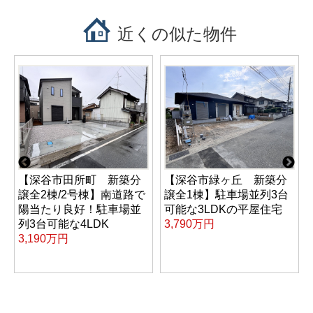
近くの似た物件
3
【深谷市田所町 新築分
【深谷市緑ヶ丘 新築分
譲全2棟/2号棟】南道路で
譲全1棟】駐車場並列3台
実
陽当たり良好！駐車場並
可能な3LDKの平屋住宅
列3台可能な4LDK
3,790万円
3,190万円