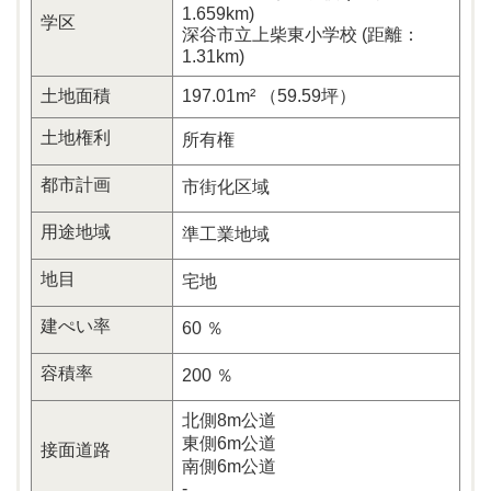
1.659km)
学区
深谷市立上柴東小学校 (距離：
1.31km)
土地面積
197.01m² （59.59坪）
土地権利
所有権
都市計画
市街化区域
用途地域
準工業地域
地目
宅地
建ぺい率
60 ％
容積率
200 ％
北側8m公道
東側6m公道
接面道路
南側6m公道
-