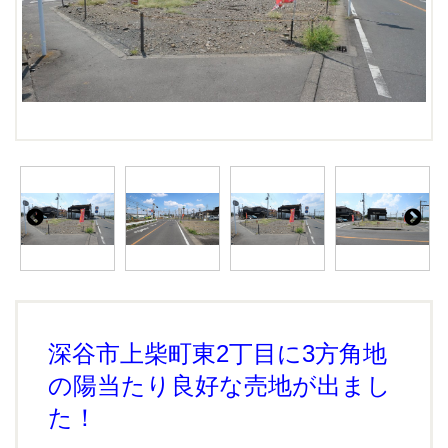
深谷市上柴町東2丁目に3方角地
の陽当たり良好な
売地が出まし
た！