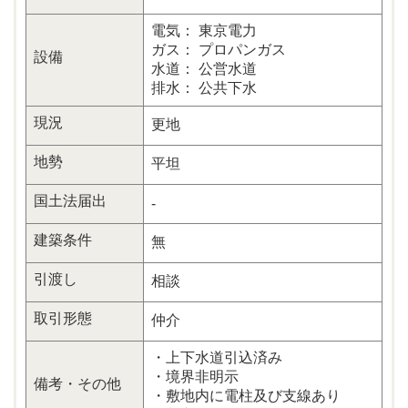
電気： 東京電力
ガス： プロパンガス
設備
水道： 公営水道
排水： 公共下水
現況
更地
地勢
平坦
国土法届出
-
建築条件
無
引渡し
相談
取引形態
仲介
・上下水道引込済み
・境界非明示
備考・その他
・敷地内に電柱及び支線あり