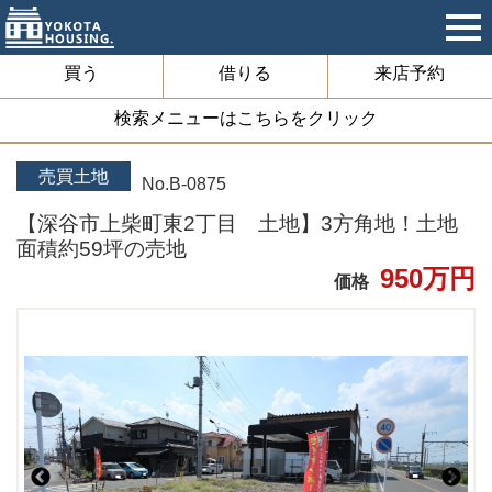
買う
借りる
来店予約
検索メニューはこちらをクリック
売買土地
No.B-0875
【深谷市上柴町東2丁目 土地】3方角地！土地
面積約59坪の売地
950万円
価格