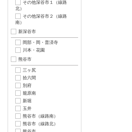
その他深谷市１（線路
北）
その他深谷市２（線路
南）
新深谷市
岡部・岡・普済寺
川本・花園
熊谷市
三ヶ尻
拾六間
別府
籠原南
新堀
玉井
熊谷市（線路南）
熊谷市（線路北）
熊谷市