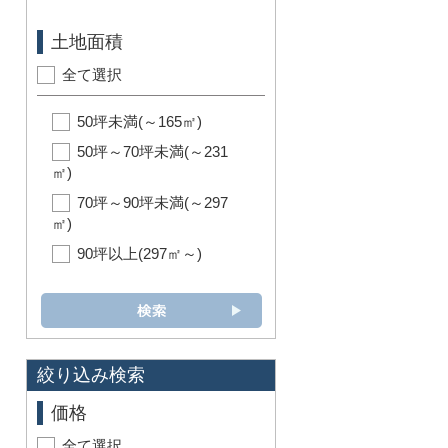
土地面積
全て選択
50坪未満(～165㎡)
50坪～70坪未満(～231
㎡)
70坪～90坪未満(～297
㎡)
90坪以上(297㎡～)
絞り込み検索
価格
全て選択