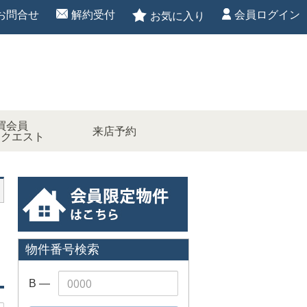
お問合せ
解約受付
会員ログイン
お気に入り
買会員
来店予約
リクエスト
物件番号検索
B ―