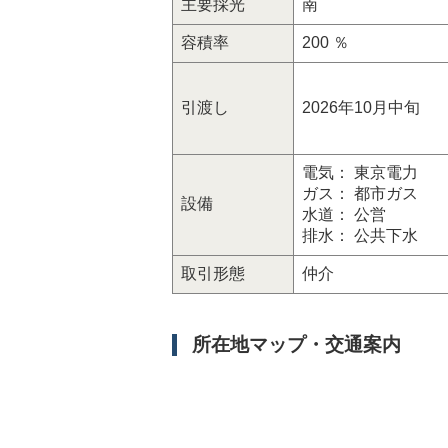
主要採光
南
容積率
200 ％
引渡し
2026年10月中旬
電気： 東京電力
ガス： 都市ガス
設備
水道： 公営
排水： 公共下水
取引形態
仲介
所在地マップ・交通案内