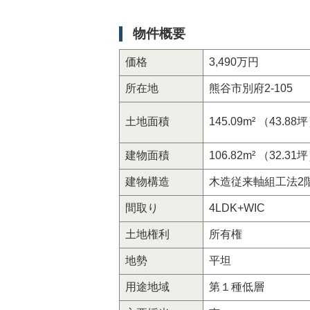
物件概要
価格
3,490万円
所在地
熊谷市別府2-105
土地面積
145.09m² （43.88
建物面積
106.82m² （32.31
建物構造
木造従来軸組工法2
間取り
4LDK+WIC
土地権利
所有権
地勢
平坦
用途地域
第１種低層