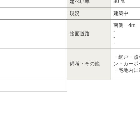
建ぺい率
80 ％
現況
建築中
南側 4m
-
接面道路
-
-
・網戸・照
備考・その他
ン・カーポ
・宅地内に