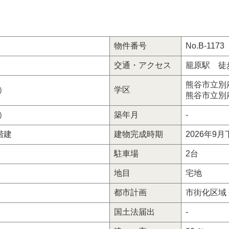
物件番号
No.B-1173
交通・アクセス
籠原駅 徒
熊谷市立別府中
坪）
学区
熊谷市立別府小
坪）
築年月
-
階建
建物完成時期
2026年9月
駐車場
2台
地目
宅地
都市計画
市街化区域
国土法届出
-